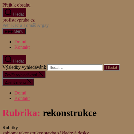
Přejít k obsahu
Hledat
profistavpraha.cz
Petr Kec a Tomáš Argay
Menu
Domů
Kontakt
Hledat
Výsledky vyhledávání:
Zavřít vyhledávání
Zavřít menu
Domů
Kontakt
Rubrika:
rekonstrukce
Rubriky
gabiony
rekonstrukce
stavba
základové desky